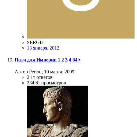
SERGII
13 января, 2012
Патч для Империи
1
2
3
4
84
Автор Period,
10 марта, 2009
2.1т
ответов
234.6т
просмотров