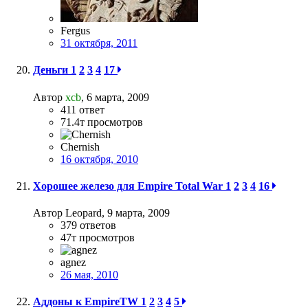
Fergus
31 октября, 2011
Деньги
1
2
3
4
17
Автор
xcb
,
6 марта, 2009
411
ответ
71.4т
просмотров
Chernish
16 октября, 2010
Хорошее железо для Empire Total War
1
2
3
4
16
Автор Leopard,
9 марта, 2009
379
ответов
47т
просмотров
agnez
26 мая, 2010
Аддоны к EmpireTW
1
2
3
4
5