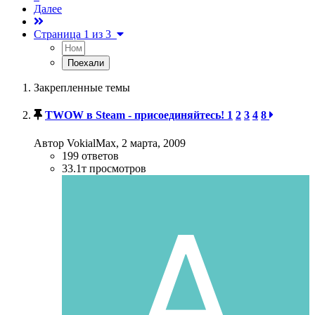
Далее
Страница 1 из 3
Закрепленные темы
TWOW в Steam - присоединяйтесь!
1
2
3
4
8
Автор VokialMax,
2 марта, 2009
199
ответов
33.1т
просмотров