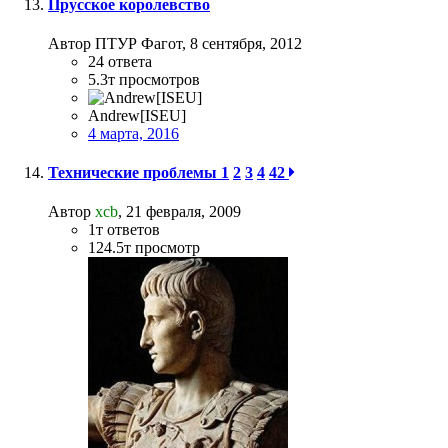
Прусское королевство
Автор ПТУР Фагот,
8 сентября, 2012
24
ответа
5.3т
просмотров
Andrew[ISEU]
4 марта, 2016
Технические проблемы
1
2
3
4
42
Автор
xcb
,
21 февраля, 2009
1т
ответов
124.5т
просмотр