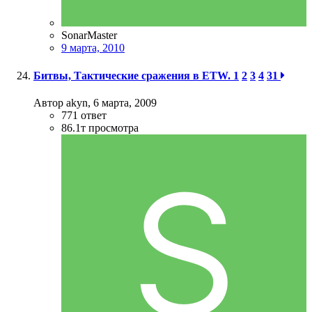
SonarMaster
9 марта, 2010
Битвы, Тактические сражения в ETW.
1
2
3
4
31
Автор akyn,
6 марта, 2009
771
ответ
86.1т
просмотра