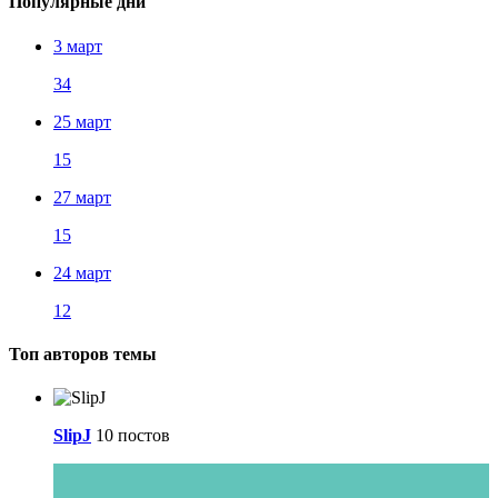
Популярные дни
3 март
34
25 март
15
27 март
15
24 март
12
Топ авторов темы
SlipJ
10 постов