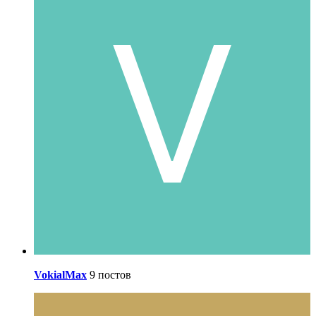
VokialMax
9 постов