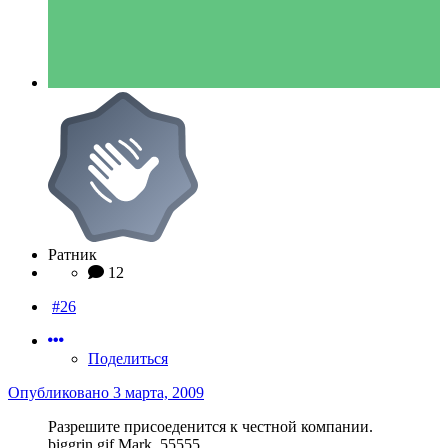
Ратник
12
#26
Поделиться
Опубликовано
3 марта, 2009
Разрешите присоеденится к честной компании.
biggrin.gif Mark_55555