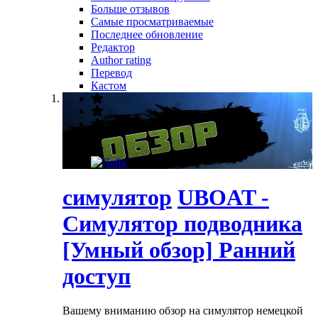
Больше отзывов
Самые просматриваемые
Последнее обновление
Редактор
Author rating
Перевод
Кастом
симулятор
UBOAT -
Симулятор подводника
[Умный обзор] Ранний
доступ
Вашему вниманию обзор на симулятор немецкой