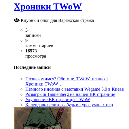
Хроники TWoW
Клубный блог для Варяжская стража
5
записей
9
комментариев
16573
просмотра
Последние записи
Познакомимся? Обо мне, TWoW, планах |
Хроники TWoW…
Немного инсайда с выставки Wegame 5.0 в Киеве
Розыгрыш Tannenberg на нашей ВК странице
Улучшение ВК страницы TWoW
Календарь релизов - будь в курсе умных игр