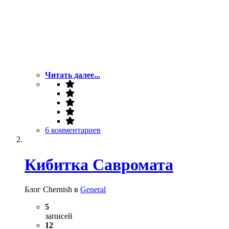
Читать далее...
6 комментариев
Кибитка Савромата
Блог Chernish в
General
5
записей
12