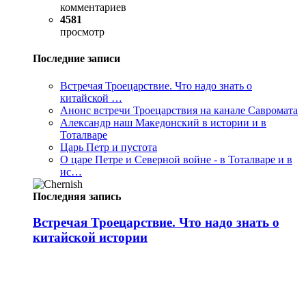
комментариев
4581
просмотр
Последние записи
Встречая Троецарствие. Что надо знать о
китайской …
Анонс встречи Троецарствия на канале Савромата
Александр наш Македонский в истории и в
Тоталваре
Царь Петр и пустота
О царе Петре и Северной войне - в Тоталваре и в
ис…
Последняя запись
Встречая Троецарствие. Что надо знать о
китайской истории