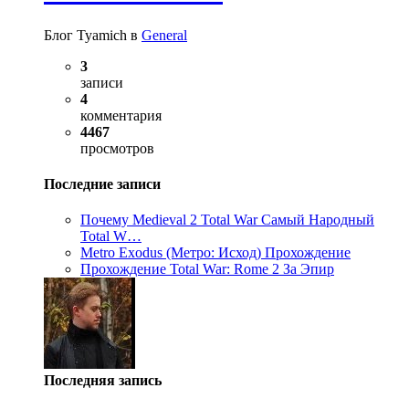
Блог Tyamich в
General
3
записи
4
комментария
4467
просмотров
Последние записи
Почему Medieval 2 Total War Самый Народный
Total W…
Metro Exodus (Метро: Исход) Прохождение
Прохождение Total War: Rome 2 За Эпир
Последняя запись