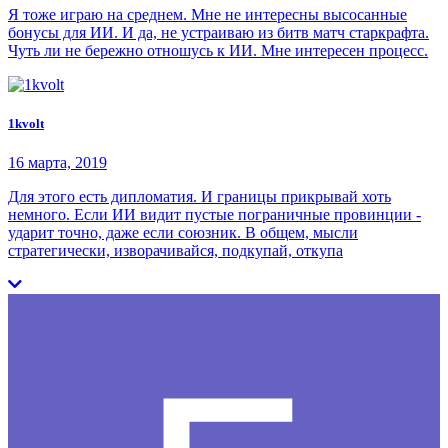
Я тоже играю на среднем. Мне не интересны высосанные
бонусы для ИИ. И да, не устраиваю из битв матч старкрафта.
Чуть ли не бережно отношусь к ИИ. Мне интересен процесс.
1kvolt
16 марта, 2019
Для этого есть дипломатия. И границы прикрывай хоть
немного. Если ИИ видит пустые пограничные провинции -
ударит точно, даже если союзник. В общем, мысли
стратегически, изворачивайся, подкупай, откупа