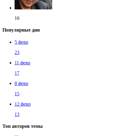
16
Популярные дни
5 февр
23
11 февр
17
8 февр
15
12 февр
13
Топ авторов темы