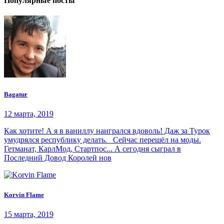
Популярные посты
Bagatur
12 марта, 2019
Как хотите! А я в ваниллу наигрался вдоволь! Даж за Турок
умудрялся республику делать. Сейчас перешёл на моды.
Гетманат, КарлМод, Стартпос... А сегодня сыграл в
Последний Довод Королей нов
Korvin Flame
15 марта, 2019