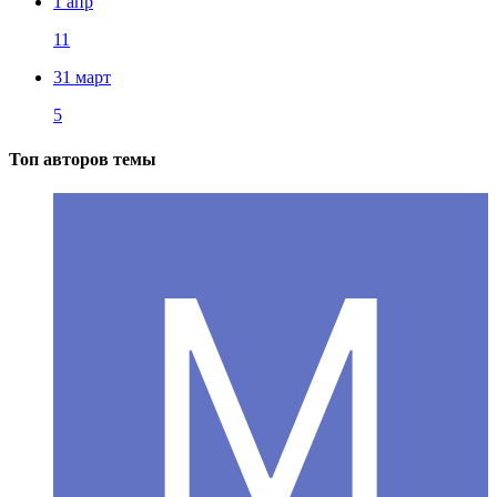
1 апр
11
31 март
5
Топ авторов темы