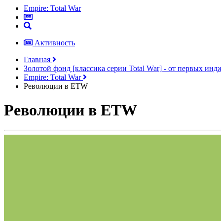
Empire: Total War
Активность
Главная
Золотой фонд [классика серии Total War] - от первых ин
Empire: Total War
Революции в ETW
Революции в ETW