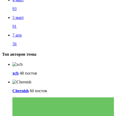
93
5 март
91
7 апр
56
Топ авторов темы
xcb
48 постов
Chernish
60 постов