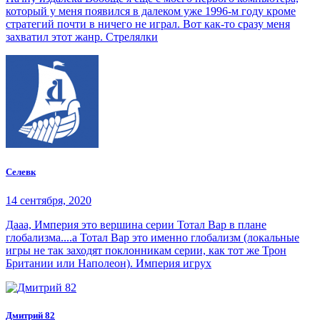
который у меня появился в далеком уже 1996-м году кроме
стратегий почти в ничего не играл. Вот как-то сразу меня
захватил этот жанр. Стрелялки
Селевк
14 сентября, 2020
Дааа, Империя это вершина серии Тотал Вар в плане
глобализма....а Тотал Вар это именно глобализм (локальные
игры не так заходят поклонникам серии, как тот же Трон
Британии или Наполеон). Империя игрух
Дмитрий 82