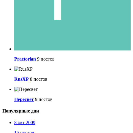
Praetorian
9 постов
RusXP
8 постов
Пересвeт
9 постов
Популярные дни
8 окт 2009
15 постов