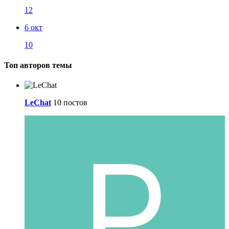
12
6 окт
10
Топ авторов темы
LeChat
10 постов