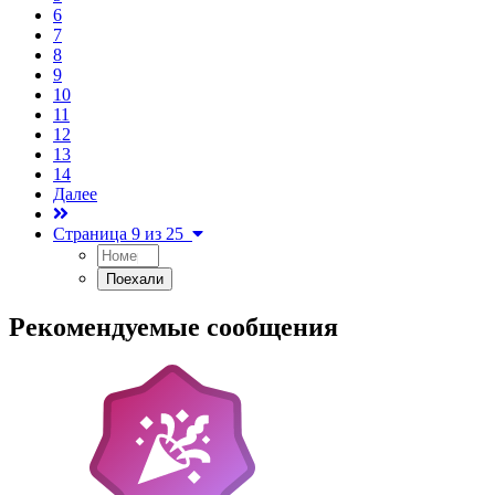
6
7
8
9
10
11
12
13
14
Далее
Страница 9 из 25
Рекомендуемые сообщения