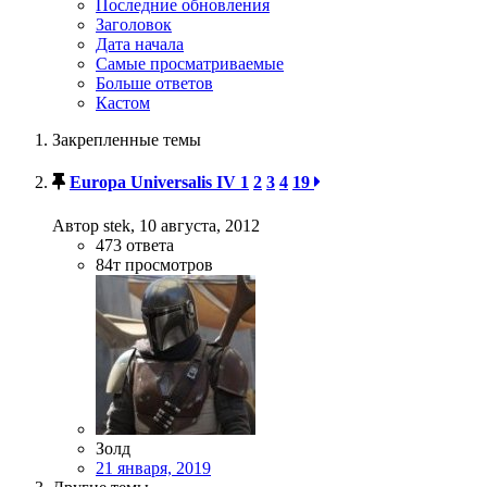
Последние обновления
Заголовок
Дата начала
Самые просматриваемые
Больше ответов
Кастом
Закрепленные темы
Europa Universalis IV
1
2
3
4
19
Автор stek,
10 августа, 2012
473
ответа
84т
просмотров
Золд
21 января, 2019