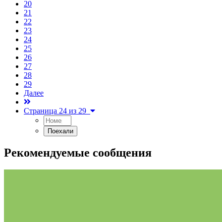
20
21
22
23
24
25
26
27
28
29
Далее
Страница 24 из 29
Рекомендуемые сообщения