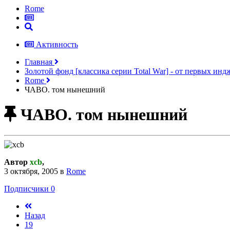
Rome
Активность
Главная
Золотой фонд [классика серии Total War] - от первых ин
Rome
ЧАВО. том нынешний
ЧАВО. том нынешний
Автор
xcb
,
3 октября, 2005
в
Rome
Подписчики
0
Назад
19