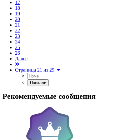
17
18
19
20
21
22
23
24
25
26
Далее
Страница 21 из 29
Рекомендуемые сообщения