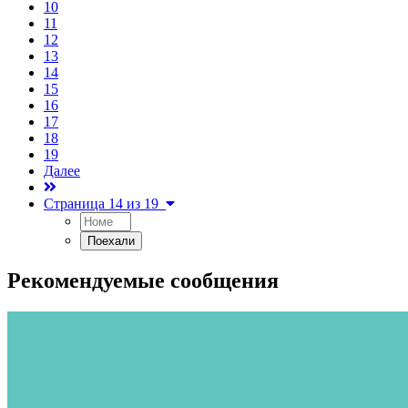
10
11
12
13
14
15
16
17
18
19
Далее
Страница 14 из 19
Рекомендуемые сообщения