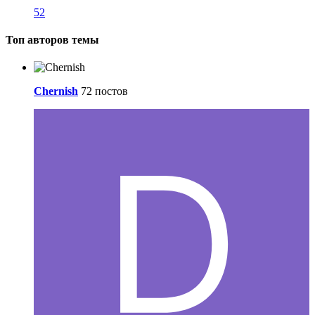
52
Топ авторов темы
Chernish
72 постов