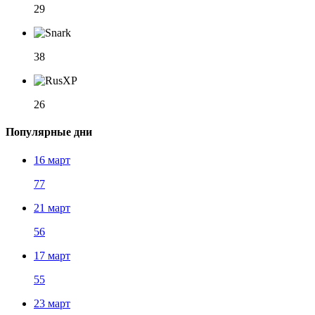
29
38
26
Популярные дни
16 март
77
21 март
56
17 март
55
23 март