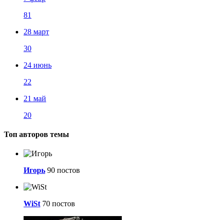
81
28 март
30
24 июнь
22
21 май
20
Топ авторов темы
Игорь
90 постов
WiSt
70 постов