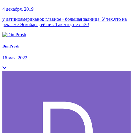
4 декабря, 2019
у латиноамериканок главное - большая задница. У тех,что на
рекламе Эскобара, её нет. Так что, незачёт!
DimProsh
16 мая, 2022