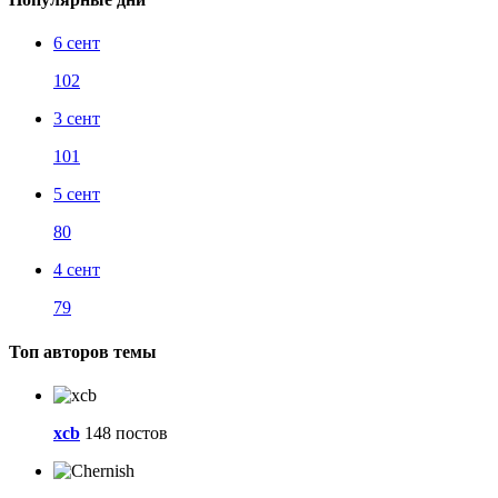
6 сент
102
3 сент
101
5 сент
80
4 сент
79
Топ авторов темы
xcb
148 постов