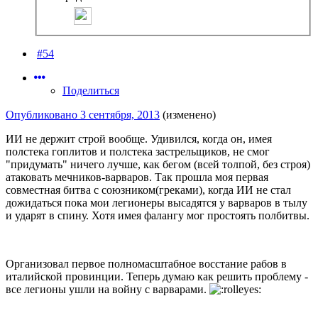
#54
Поделиться
Опубликовано
3 сентября, 2013
(изменено)
ИИ не держит строй вообще. Удивился, когда он, имея
полстека гоплитов и полстека застрельщиков, не смог
"придумать" ничего лучше, как бегом (всей толпой, без строя)
атаковать мечников-варваров. Так прошла моя первая
совместная битва с союзником(греками), когда ИИ не стал
дожидаться пока мои легионеры высадятся у варваров в тылу
и ударят в спину. Хотя имея фалангу мог простоять полбитвы.
Организовал первое полномасштабное восстание рабов в
италийской провинции. Теперь думаю как решить проблему -
все легионы ушли на войну с варварами.