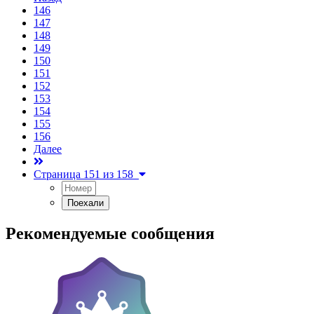
146
147
148
149
150
151
152
153
154
155
156
Далее
Страница 151 из 158
Рекомендуемые сообщения