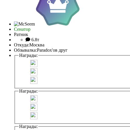
Сенатор
Ратник
6.8т
Откуда:
Москва
Обзывалка:
Paradox'ов друг
Награды:
Награды:
Награды: