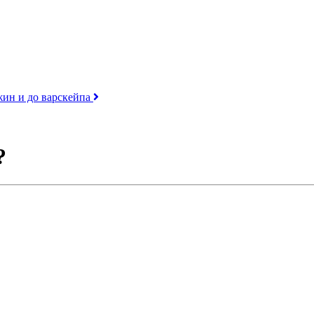
джин и до варскейпа
?