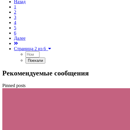
Назад
1
2
3
4
5
6
Далее
Страница 2 из 6
Рекомендуемые сообщения
Pinned posts