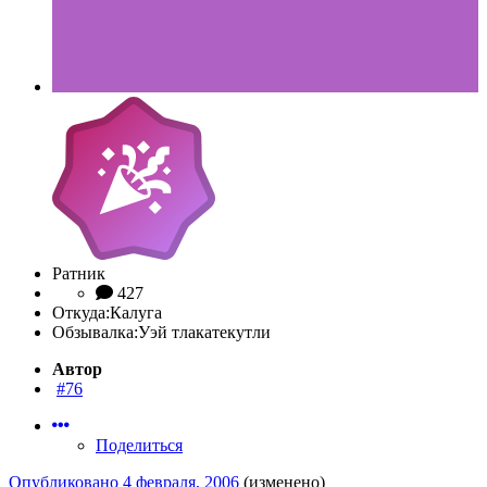
Ратник
427
Откуда:
Калуга
Обзывалка:
Уэй тлакатекутли
Автор
#76
Поделиться
Опубликовано
4 февраля, 2006
(изменено)