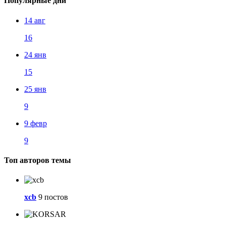
Популярные дни
14 авг
16
24 янв
15
25 янв
9
9 февр
9
Топ авторов темы
xcb
9 постов