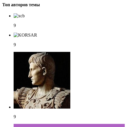
Топ авторов темы
9
9
9