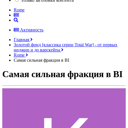
Только заголовки контента
Rome
Активность
Главная
Золотой фонд [классика серии Total War] - от первых
инджин и до варскейпа
Rome
Самая сильная фракция в BI
Самая сильная фракция в BI