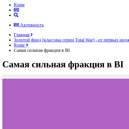
Rome
Активность
Главная
Золотой фонд [классика серии Total War] - от первых ин
Rome
Самая сильная фракция в BI
Самая сильная фракция в BI