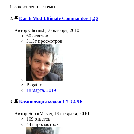
Закрепленные темы
Darth Mod Ultimate Commander
1
2
3
Автор Chernish,
7 октября, 2010
60
ответов
31.3т
просмотров
Bagatur
18 марта, 2019
Компиляция модов
1
2
3
4
5
Автор SonarMaster,
19 февраля, 2010
109
ответов
44т
просмотров