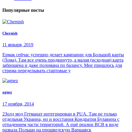
Популярные посты
Chernish
11 января, 2019
Ермак сейчас успешно делает кампании для Большой карты
(Лома). Там все очень продвинуто, а малая (исходная) карта
заброшена и даже поломана по балансу. Мне пришлось для
стрима переделывать стартовые у
agnez
17 ноября, 2014
2Золд мод Гетманат интегрирован в PUA. Там не только
отдельная Украина, но и восстания Кондратия Булавина с
отпадением части территорий. А ещё реалии ВСВ в виде
развала Польши на прошведскую Варшавск