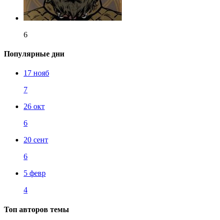
6
Популярные дни
17 нояб
7
26 окт
6
20 сент
6
5 февр
4
Топ авторов темы