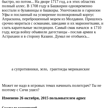
быстро, но потом... На дворе 1717 год, а в этих областях
полный аллес. В 1708 году в Башкирии одновременно
восстали и булавинцы и башкиры. Уничтожили и гарнизон
Уфы и посланный на усмирение полнокровный корпус
Апраскина, переброшенный морем из Молдавии. Пришлось
срочно мириться с османами, шведами и их марионетками, и
слать карательные экспедиции. Самый смак начался в 1710
году, когда войну объявили дагестанцы - послав армии к
Астрахани и в сторону Казани. Думал не отобьюсь...
а супротивники, зело, грантоеды мериканские
Может не надо в игровых темах начинать политсрач? Ты не
поэтому с Сичи ушел?
Изменено
26 октября, 2015
пользователем agnez
Ссылка на комментарий