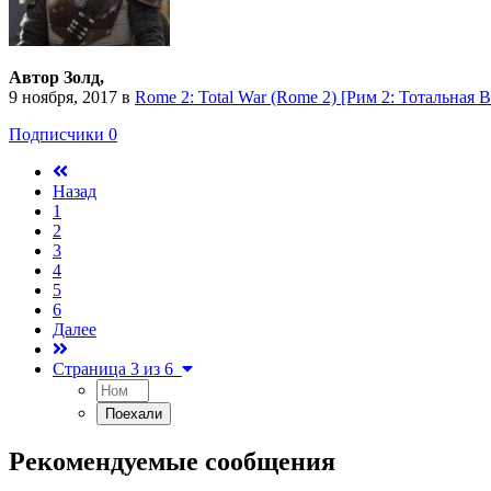
Автор Золд,
9 ноября, 2017
в
Rome 2: Total War (Rome 2) [Рим 2: Тотальная 
Подписчики
0
Назад
1
2
3
4
5
6
Далее
Страница 3 из 6
Рекомендуемые сообщения