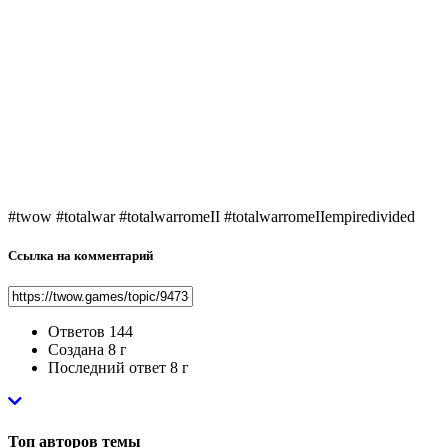
#twow #totalwar #totalwarromeII #totalwarromeIIempiredivided
Ссылка на комментарий
Ответов
144
Создана
8 г
Последний ответ
8 г
Топ авторов темы