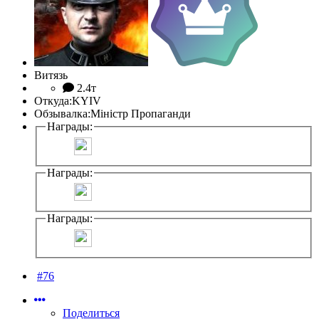
Витязь
2.4т
Откуда:
KYIV
Обзывалка:
Мiнiстр Пропаганди
Награды:
Награды:
Награды:
#76
Поделиться