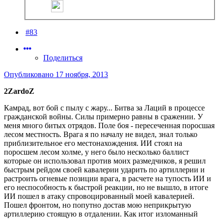
#83
Поделиться
Опубликовано
17 ноября, 2013
2ZardoZ
Камрад, вот бой с пылу с жару... Битва за Лаций в процессе
гражданской войны. Силы примерно равны в сражении. У
меня много битых отрядов. Поле боя - пересеченная поросшая
лесом местность. Врага я по началу не видел, знал только
приблизительное его местонахождения. ИИ стоял на
поросшем лесом холме, у него было несколько баллист
которые он использовал против моих размедчиков, я решил
быстрым рейдом своей кавалерии ударить по артиллерии и
растроить огневые позиции врага, в расчете на тупость ИИ и
его неспособность к быстрой реакции, но не вышло, в итоге
ИИ пошел в атаку спровоцированный моей кавалерией.
Пошел фронтом, но попутно достав мою неприкрытую
артиллерию стоящую в отдалении. Как итог изломанный