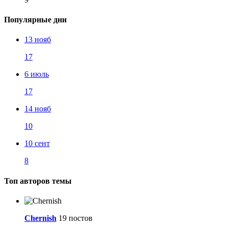
Популярные дни
13 нояб
17
6 июль
17
14 нояб
10
10 сент
8
Топ авторов темы
Chernish
19 постов