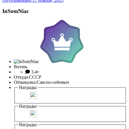
Опубликовано
17 ноября, 2013
InSomNiac
Витязь
3.4т
Откуда:
СССР
Обзывалка:
Сам-по-себемыч
Награды:
Награды:
Награды: