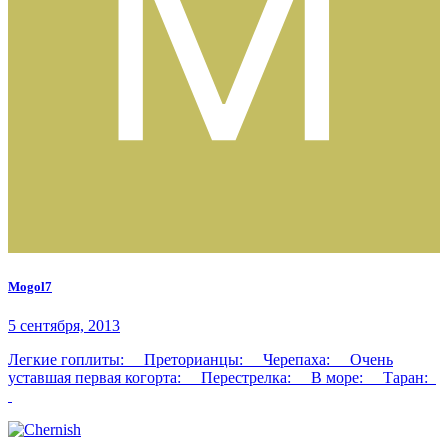
Mogol7
5 сентября, 2013
Легкие гоплиты: Преторианцы: Черепаха: Очень
уставшая первая когорта: Перестрелка: В море: Таран: