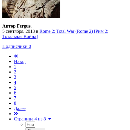
Автор Fergus,
5 сентября, 2013
в
Rome 2: Total War (Rome 2) [Рим 2:
Тотальная Война]
Подписчики
0
Назад
1
2
3
4
5
6
7
8
Далее
Страница 4 из 8