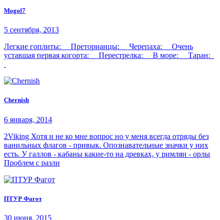
Mogol7
5 сентября, 2013
Легкие гоплиты: Преторианцы: Черепаха: Очень
уставшая первая когорта: Перестрелка: В море: Таран:
Chernish
6 января, 2014
2Viking Хотя и не ко мне вопрос но у меня всегда отряды без
ванильных флагов - привык. Опознавательные значки у них
есть. У галлов - кабаны какие-то на древках, у римлян - орлы
Проблем с разли
ПТУР Фагот
30 июня, 2015