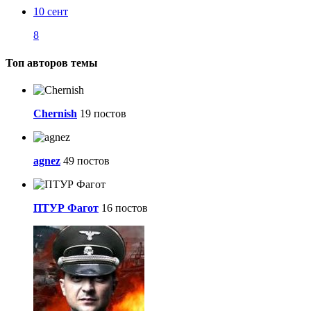
10 сент
8
Топ авторов темы
Chernish
19 постов
agnez
49 постов
ПТУР Фагот
16 постов