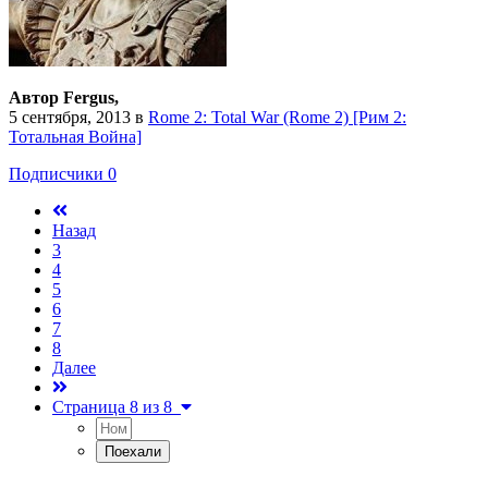
Автор Fergus,
5 сентября, 2013
в
Rome 2: Total War (Rome 2) [Рим 2:
Тотальная Война]
Подписчики
0
Назад
3
4
5
6
7
8
Далее
Страница 8 из 8