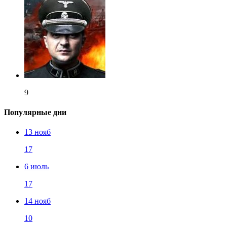
9
Популярные дни
13 нояб
17
6 июль
17
14 нояб
10