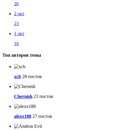
26
2 окт
23
1 окт
16
Топ авторов темы
xcb
28 постов
Chernish
23 постов
alexx188
27 постов