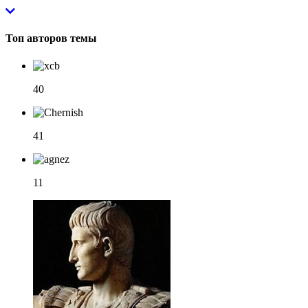
Топ авторов темы
40
41
11