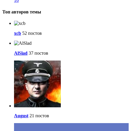
16
Топ авторов темы
xcb
52 постов
AlSlad
37 постов
August
21 постов