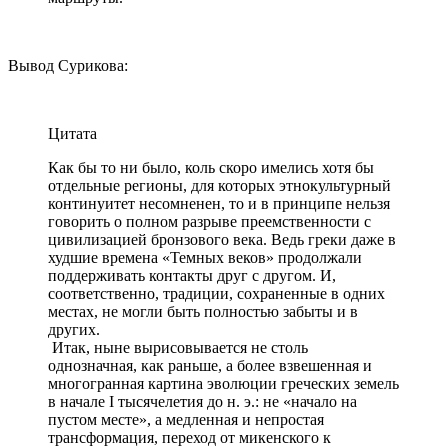
Вывод Сурикова:
Цитата
Как бы то ни было, коль скоро имелись хотя бы
отдельные регионы, для которых этнокультурный
континуитет несомненен, то и в принципе нельзя
говорить о полном разрыве преемственности с
цивилизацией бронзового века. Ведь греки даже в
худшие времена «Темных веков» продолжали
поддерживать контакты друг с другом. И,
соответственно, традиции, сохраненные в одних
местах, не могли быть полностью забыты и в
других.
Итак, ныне вырисовывается не столь
однозначная, как раньше, а более взвешенная и
многогранная картина эволюции греческих земель
в начале I тысячелетия до н. э.: не «начало на
пустом месте», а медленная и непростая
трансформация, переход от микенского к