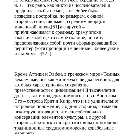
н. э. – так рано, как никто из исследователей и
предполагать бы не мог, – на Эвбее была
возведена постройка, по размерам, с одной
стороны, сопоставимая со средним дворцом
микенской эпохи,[51] а с другой –
приближающаяся к среднему храму эпохи
классической и, что самое главное, по типу
представляющая собой почти сформировавшийся
периптер (хотя пропорции еще иные – более узкие
и вытянутые[52] )
Кроме Аттики и Эвбеи, в греческом мире «Темных
веков» имелись как минимум еще два региона, для
которых характерно как сохранение
преемственности с цивилизацией II тысячелетия
до н. э., так и поддержание контактов с Востоком.
Это – острова Крит и Кипр, что и не удивительно:
островное положение, с одной стороны, создавало
некоторую изоляцию, что способствовало
консервации элементов культуры, а с другой
стороны, в кипрских и критских водах проходили
традиционные средиземноморские корабельные
маршруты.