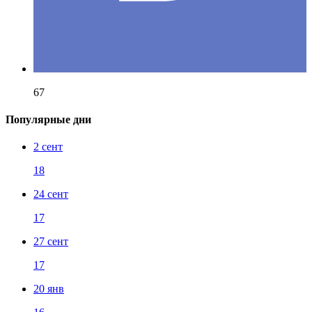
67
Популярные дни
2 сент
18
24 сент
17
27 сент
17
20 янв