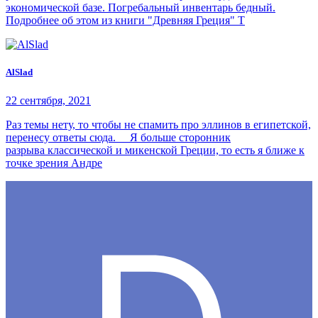
экономической базе. Погребальный инвентарь бедный.
Подробнее об этом из книги "Древняя Греция" Т
AlSlad
22 сентября, 2021
Раз темы нету, то чтобы не спамить про эллинов в египетской,
перенесу ответы сюда. Я больше сторонник
разрыва классической и микенской Греции, то есть я ближе к
точке зрения Андре