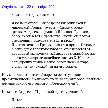
Опубликовано
22 сентября, 2021
6 часов назад, AlSlad сказал:
Я больше сторонник разрыва классической и
микенской Греции, то есть я ближе к точке
зрения Андреева и (емнип) Яйленко. Суриков
более склоняется к преемственности, он в этом
отношении последователь Блаватской.
Послемикенская Греция помнит о прежней только
в легендах о героях-полубогах, отказывается от
дворцовой экономики, забывает за ненадобностью
чисто утилитарное линейное письмо Б. И через
пару-тройку темных веков берет свежий старт,
становясь не похожей ни на что вокруг.
Как мне кажется, тезис Андреева об отсутствии
преемственности в какой-то степени служит обоснованием
для еще одного его тезиса о "Греческом чуде".
Из книги Андреева "Цена свободы и гармонии":
Цитата
Главная причина этих успехов, заключалась,