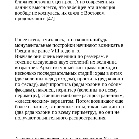
ближневосточных центров. А из современных
данных выясняется, что эвбейцев эта изоляция
вообще не коснулась, их связи с Востоком
продолжались.[47]
Ранее всегда считалось, что сколько-нибудь
монументальные постройки начинают возникать в
Греции не ранее VIII в. до н. э.
Вначале они очень невелики по размерам, в
течение следующих двух столетий их величина
возрастает. Архитектурный тип храма проходит
несколько последовательных стадий: храм в антах
(две колонны перед входом), простиль (ряд колонн
по фасаду), амфипростиль (ряды колонн по обоим
фасадам), наконец, периптер (колонны по всему
периметру), ставший наиболее распространенным,
«классическим» вариантом. Потом возникают еще
более сложные, вторичные типы, такие как диптер
(два ряда колонн по всему периметру), но они не
получают значительного распространения.
А теперь выясняется, что уже в середине X в. до