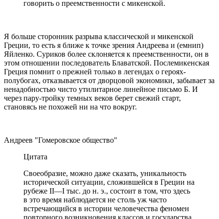
говорить о преемственности с микенской.
Я больше сторонник разрыва классической и микенской
Греции, то есть я ближе к точке зрения Андреева и (емнип)
Яйленко. Суриков более склоняется к преемственности, он в
этом отношении последователь Блаватской. Послемикенская
Греция помнит о прежней только в легендах о героях-
полубогах, отказывается от дворцовой экономики, забывает за
ненадобностью чисто утилитарное линейное письмо Б. И
через пару-тройку темных веков берет свежий старт,
становясь не похожей ни на что вокруг.
Андреев "Гомеровское общество"
Цитата
Своеобразие, можно даже сказать, уникальность
исторической ситуации, сложившейся в Греции на
рубеже II—I тыс. до н. э., состоит в том, что здесь
в это время наблюдается не столь уж часто
встречающийся в истории человечества феномен
повторного возникновения классов и государства