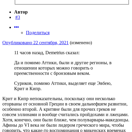
Автор
#3
Поделиться
Опубликовано
22 сентября, 2021
(изменено)
11 часов назад, Demetrius сказал:
Да и помимо Аттики, были и другие регионы, в
отношении которых можно говорить о
преемственности с бронзовым веком.
Суриков, помимо Аттики, выделяет еще Эвбею,
Крит и Кипр.
Крит и Кипр непоказательны, поскольку они несколько
оторваны от основной Греции в своем дальнефшем развитии,
особенно второй. А критяне были для прочих греков не
совсем эллинами и вообще считались пройдохами и лжецами.
Хотя, конечно, они были ближе, чем полуварвары-македонцы.
Афины до VI века не были лидером греческого мира, чтобы
говорить, что какие-то воспоминания о микенских временах