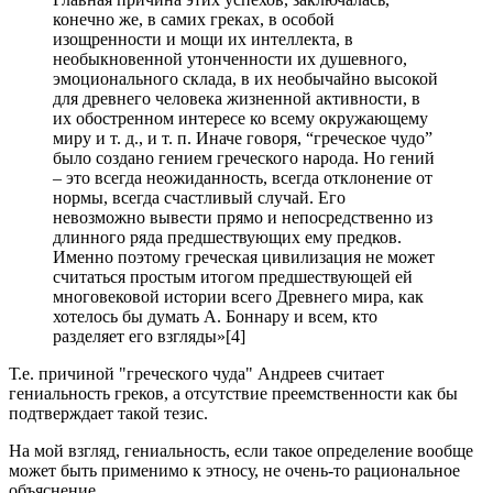
конечно же, в самих греках, в особой
изощренности и мощи их интеллекта, в
необыкновенной утонченности их душевного,
эмоционального склада, в их необычайно высокой
для древнего человека жизненной активности, в
их обостренном интересе ко всему окружающему
миру и т. д., и т. п. Иначе говоря, “греческое чудо”
было создано гением греческого народа. Но гений
– это всегда неожиданность, всегда отклонение от
нормы, всегда счастливый случай. Его
невозможно вывести прямо и непосредственно из
длинного ряда предшествующих ему предков.
Именно поэтому греческая цивилизация не может
считаться простым итогом предшествующей ей
многовековой истории всего Древнего мира, как
хотелось бы думать А. Боннару и всем, кто
разделяет его взгляды»[4]
Т.е. причиной "греческого чуда" Андреев считает
гениальность греков, а отсутствие преемственности как бы
подтверждает такой тезис.
На мой взгляд, гениальность, если такое определение вообще
может быть применимо к этносу, не очень-то рациональное
объяснение.