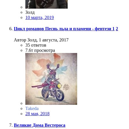
Золд
10 марта, 2019
Цикл романов Песнь льда и пламени - фентези
1
2
Автор Золд,
1 августа, 2017
35
ответов
7.6т
просмотра
Takeda
28 мая, 2018
Великие Дома Вестероса