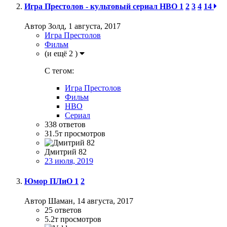
Игра Престолов - культовый сериал НВО
1
2
3
4
14
Автор Золд,
1 августа, 2017
Игра Престолов
Фильм
(и ещё 2 )
C тегом:
Игра Престолов
Фильм
HBO
Сериал
338
ответов
31.5т
просмотров
Дмитрий 82
23 июля, 2019
Юмор ПЛиО
1
2
Автор Шаман,
14 августа, 2017
25
ответов
5.2т
просмотров