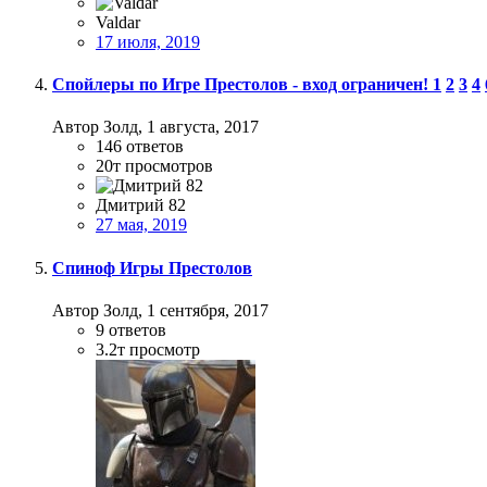
Valdar
17 июля, 2019
Спойлеры по Игре Престолов - вход ограничен!
1
2
3
4
Автор Золд,
1 августа, 2017
146
ответов
20т
просмотров
Дмитрий 82
27 мая, 2019
Спиноф Игры Престолов
Автор Золд,
1 сентября, 2017
9
ответов
3.2т
просмотр