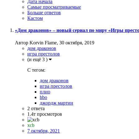
Дата начала
Самые просматриваемые
Больше ответов
Кастом
«Дом драконов» – новый сериал по миру «Игры прест
Автор Korvin Flame,
30 октября, 2019
дом драконов
игра престолов
(и ещё 3 )
C тегом:
дом драконов
игра престолов
плио
hbo
джордж мартин
2
ответа
1.4т
просмотров
xcb
7 октября, 2021