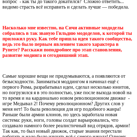
вопрос - как ты до такого докатился? Сложно ответить...
видимо страсть всё исправить и сделать лучше — победила.
Насколько мне известно, на Сичи активные мододелы
собрались в так званую Гильдию мододелов, к которой ты
приложил руку. Как тебе пришла идея такого сообщества,
ведь это было первым явлением такого характера в
Рунете? Расскажи поподробнее про этап становления,
развитие модинга и сегодняшний этап.
Самые хорошие вещи не придумываются, а появляются от
безысходности. Заниматься моддингом я начинал ещё с
первого Рима, разрабатывал идеи, сделал несколько юнитов,
но погрузился я в это полностью, уже после выхода новой на
то время и на кардинально новом революционном движке -
игре Медывал 2! Почему революционном? Других слов у
меня нет! То была революция для игр подобного жанра!
Раньше были армии клонов, но здесь заработала новая
система: руки, ноги, головы солдат варьировались, что
создавало намного более реалистичный вид отрядов, армии!
Так как, то был новый движок, старые знания перестали
работать и надо было изучать всё с самого начала! Одному