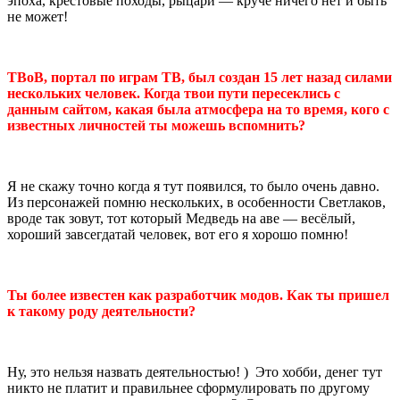
эпоха, крестовые походы, рыцари — круче ничего нет и быть
не может!
ТВоВ, портал по играм ТВ, был создан 15 лет назад силами
нескольких человек. Когда твои пути пересеклись с
данным сайтом, какая была атмосфера на то время, кого с
известных личностей ты можешь вспомнить?
Я не скажу точно когда я тут появился, то было очень давно.
Из персонажей помню нескольких, в особенности Светлаков,
вроде так зовут, тот который Медведь на аве — весёлый,
хороший завсегдатай человек, вот его я хорошо помню!
Ты более известен как разработчик модов. Как ты пришел
к такому роду деятельности?
Ну, это нельзя назвать деятельностью! ) Это хобби, денег тут
никто не платит и правильнее сформулировать по другому