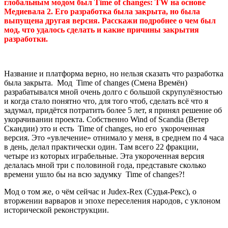
глобальным модом был Time of changes: TW на основе
Медиевала 2. Его разработка была закрыта, но была
выпущена другая версия. Расскажи подробнее о чем был
мод, что удалось сделать и какие причины закрытия
разработки.
Название и платформа верно, но нельзя сказать что разработка
была закрыта. Мод Time of changes (Смена Времён)
разрабатывался мной очень долго с большой скрупулёзностью
и когда стало понятно что, для того чтоб, сделать всё что я
задумал, придётся потратить более 5 лет, я принял решение об
укорачивании проекта. Собственно Wind of Scandia (Ветер
Скандии) это и есть Time of changes, но его укороченная
версия. Это «увлечение» отнимало у меня, в среднем по 4 часа
в день, делал практически один. Там всего 22 фракции,
четыре из которых играбельные. Эта укороченная версия
делалась мной три с половиной года, представьте сколько
времени ушло бы на всю задумку Time of changes?!
Мод о том же, о чём сейчас и Judex-Rex (Судья-Рекс), о
вторжении варваров и эпохе переселения народов, с уклоном
исторической реконструкции.