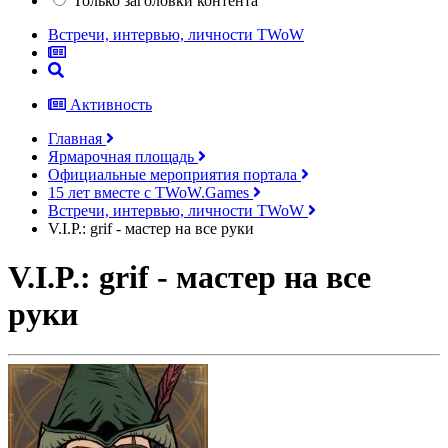
Только заголовки контента
Встречи, интервью, личности TWoW
Активность
Главная
Ярмарочная площадь
Официальные мероприятия портала
15 лет вместе с TWoW.Games
Встречи, интервью, личности TWoW
V.I.P.: grif - мастер на все руки
V.I.P.: grif - мастер на все
руки