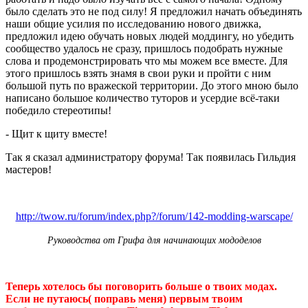
было сделать это не под силу! Я предложил начать объединять
наши общие усилия по исследованию нового движка,
предложил идею обучать новых людей моддингу, но убедить
сообщество удалось не сразу, пришлось подобрать нужные
слова и продемонстрировать что мы можем все вместе. Для
этого пришлось взять знамя в свои руки и пройти с ним
большой путь по вражеской территории. До этого мною было
написано большое количество туторов и усердие всё-таки
победило стереотипы!
- Щит к щиту вместе!
Так я сказал администратору форума! Так появилась Гильдия
мастеров!
http://twow.ru/forum/index.php?/forum/142-modding-warscape/
Руководства от Грифа для начинающих мододелов
Теперь хотелось бы поговорить больше о твоих модах.
Если не путаюсь( поправь меня) первым твоим