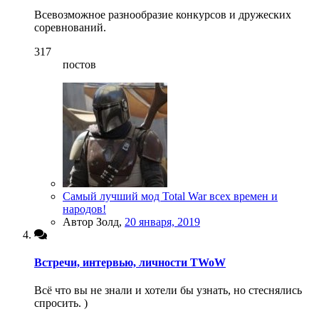
Всевозможное разнообразие конкурсов и дружеских
соревнований.
317
постов
Самый лучший мод Total War всех времен и
народов!
Автор Золд,
20 января, 2019
Встречи, интервью, личности TWoW
Всё что вы не знали и хотели бы узнать, но стеснялись
спросить. )