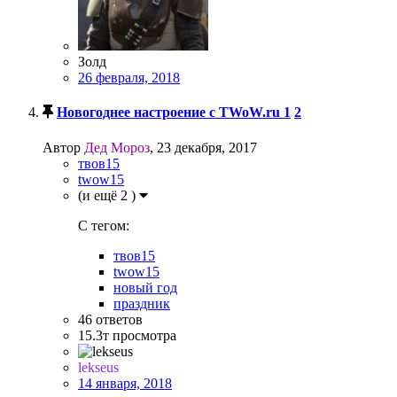
Золд
26 февраля, 2018
Новогоднее настроение с TWoW.ru
1
2
Автор
Дед Мороз
,
23 декабря, 2017
твов15
twow15
(и ещё 2 )
C тегом:
твов15
twow15
новый год
праздник
46
ответов
15.3т
просмотра
lekseus
14 января, 2018