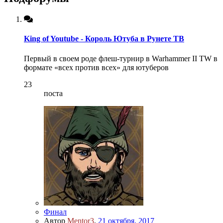
King of Youtube - Король Ютуба в Рунете ТВ
Первый в своем роде флеш-турнир в Warhammer II TW в
формате «всех против всех» для ютуберов
23
поста
Финал
Автор
Mentor3
,
21 октября, 2017