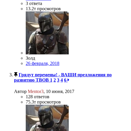
3
ответа
13.2т
просмотров
Золд
26 февраля, 2018
Грядут перемены! - ВАШИ предложения по
развитию ТВОВ
1
2
3
4
6
Автор
Mentor3
,
10 июня, 2017
128
ответов
75.3т
просмотров