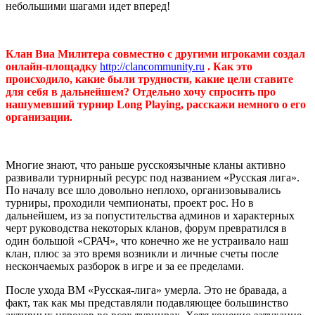
небольшими шагами идет вперед!
Клан Виа Милитера совместно с другими игроками создал
онлайн-площадку
http://clancommunity.ru
. Как это
происходило, какие были трудности, какие цели ставите
для себя в дальнейшем? Отдельно хочу спросить про
нашумевший турнир Long Playing, расскажи немного о его
организации.
Многие знают, что раньше русскоязычные кланы активно
развивали турнирный ресурс под названием «Русская лига».
По началу все шло довольно неплохо, организовывались
турниры, проходили чемпионаты, проект рос. Но в
дальнейшем, из за попустительства админов и характерных
черт руководства некоторых кланов, форум превратился в
один большой «СРАЧ», что конечно же не устраивало наш
клан, плюс за это время возникли и личные счеты после
нескончаемых разборок в игре и за ее пределами.
После ухода ВМ «Русская-лига» умерла. Это не бравада, а
факт, так как мы представляли подавляющее большинство