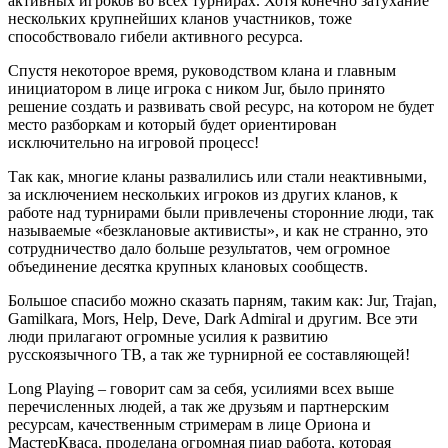
активных игроков во всех турнирах. Хотя конечно затухание
нескольких крупнейших кланов участников, тоже
способствовало гибели активного ресурса.
Спустя некоторое время, руководством клана и главным
инициатором в лице игрока с ником Jur, было принято
решение создать и развивать свой ресурс, на котором не будет
место разборкам и который будет ориентирован
исключительно на игровой процесс!
Так как, многие кланы развалились или стали неактивными,
за исключением нескольких игроков из других кланов, к
работе над турнирами были привлечены сторонние люди, так
называемые «безклановые активисты», и как не странно, это
сотрудничество дало больше результатов, чем огромное
объединение десятка крупных клановых сообществ.
Большое спасибо можно сказать парням, таким как: Jur, Trajan,
Gamilkara, Mors, Help, Deve, Dark Admiral и другим. Все эти
люди прилагают огромные усилия к развитию
русскоязычного ТВ, а так же турнирной ее составляющей!
Long Playing – говорит сам за себя, усилиями всех выше
перечисленных людей, а так же друзьям и партнерским
ресурсам, качественным стримерам в лице Ориона и
МастерКваса, проделана огромная пиар работа, которая