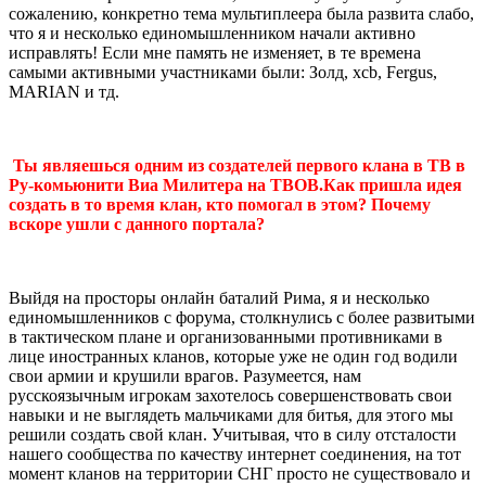
сожалению, конкретно тема мультиплеера была развита слабо,
что я и несколько единомышленником начали активно
исправлять! Если мне память не изменяет, в те времена
самыми активными участниками были: Золд, xcb, Fergus,
MARIAN и тд.
Ты являешься одним из создателей первого клана в ТВ в
Ру-комьюнити Виа Милитера на ТВОВ.Как пришла идея
создать в то время клан, кто помогал в этом? Почему
вскоре ушли с данного портала?
Выйдя на просторы онлайн баталий Рима, я и несколько
единомышленников с форума, столкнулись с более развитыми
в тактическом плане и организованными противниками в
лице иностранных кланов, которые уже не один год водили
свои армии и крушили врагов. Разумеется, нам
русскоязычным игрокам захотелось совершенствовать свои
навыки и не выглядеть мальчиками для битья, для этого мы
решили создать свой клан. Учитывая, что в силу отсталости
нашего сообщества по качеству интернет соединения, на тот
момент кланов на территории СНГ просто не существовало и