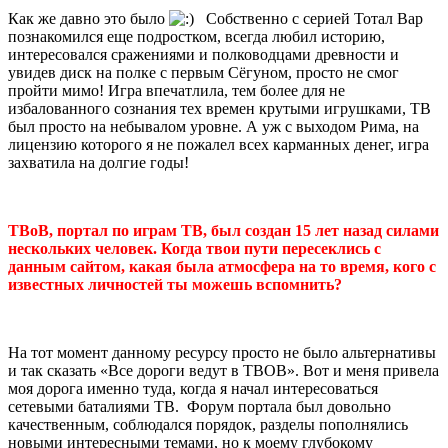
Как же давно это было
Собственно с серией Тотал Вар
познакомился еще подростком, всегда любил историю,
интересовался сражениями и полководцами древности и
увидев диск на полке с первым Сёгуном, просто не смог
пройти мимо! Игра впечатлила, тем более для не
избалованного сознания тех времен крутыми игрушками, ТВ
был просто на небывалом уровне. А уж с выходом Рима, на
лицензию которого я не пожалел всех карманных денег, игра
захватила на долгие годы!
ТВоВ, портал по играм ТВ, был создан 15 лет назад силами
нескольких человек. Когда твои пути пересеклись с
данным сайтом, какая была атмосфера на то время, кого с
известных личностей ты можешь вспомнить?
На тот момент данному ресурсу просто не было альтернативы
и так сказать «Все дороги ведут в ТВОВ». Вот и меня привела
моя дорога именно туда, когда я начал интересоваться
сетевыми баталиями ТВ. Форум портала был довольно
качественным, соблюдался порядок, разделы пополнялись
новыми интересными темами, но к моему глубокому