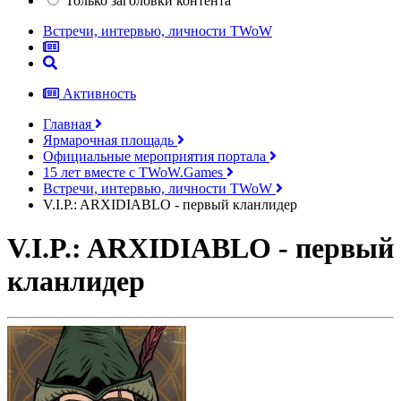
Только заголовки контента
Встречи, интервью, личности TWoW
Активность
Главная
Ярмарочная площадь
Официальные мероприятия портала
15 лет вместе с TWoW.Games
Встречи, интервью, личности TWoW
V.I.P.: ARXIDIABLO - первый кланлидер
V.I.P.: ARXIDIABLO - первый
кланлидер