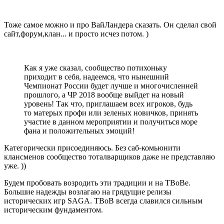
Тоже самое можно и про ВайЛандера сказать. Он сделал свой
сайт,форум,клан... и просто исчез потом. )
Как я уже сказал, сообщество потихоньку
приходит в себя, надеемся, что нынешний
Чемпионат России будет лучше и многочисленней
прошлого, а ЧР 2018 вообще выйдет на новый
уровень! Так что, приглашаем всех игроков, будь
то матерых профи или зеленых новичков, принять
участие в данном мероприятии и получиться море
фана и положительных эмоций!
Категорически присоединяюсь. Без саб-комьюнити
клансменов сообщество тоталварщиков даже не представляю
уже. ))
Будем пробовать возродить эти традиции и на ТВоВе.
Большие надежды возлагаю на грядущие релизы
исторических игр SAGA. ТВоВ всегда славился сильным
историческим фундаментом.