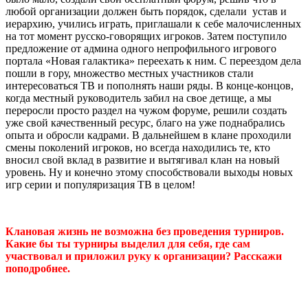
любой организации должен быть порядок, сделали устав и
иерархию, учились играть, приглашали к себе малочисленных
на тот момент русско-говорящих игроков. Затем поступило
предложение от админа одного непрофильного игрового
портала «Новая галактика» переехать к ним. С переездом дела
пошли в гору, множество местных участников стали
интересоваться ТВ и пополнять наши ряды. В конце-концов,
когда местный руководитель забил на свое детище, а мы
переросли просто раздел на чужом форуме, решили создать
уже свой качественный ресурс, благо на уже поднабрались
опыта и обросли кадрами. В дальнейшем в клане проходили
смены поколений игроков, но всегда находились те, кто
вносил свой вклад в развитие и вытягивал клан на новый
уровень. Ну и конечно этому способствовали выходы новых
игр серии и популяризация ТВ в целом!
Клановая жизнь не возможна без проведения турниров.
Какие бы ты турниры выделил для себя, где сам
участвовал и приложил руку к организации? Расскажи
поподробнее.