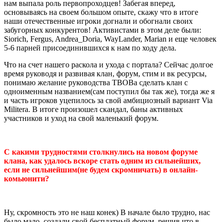
нам выпала роль первопроходцев! Забегая вперед,
основываясь на своем большом опыте, скажу что в итоге
наши отечественные игроки догнали и обогнали своих
забугорных конкурентов! Активистами в этом деле были:
Siorich, Fergus, Andrea_Doria, WayLander, Marian и еще человек
5-6 парней присоединившихся к нам по ходу дела.
Что на счет нашего раскола и ухода с портала? Сейчас долгое
время руководя и развивая клан, форум, стим и вк ресурсы,
понимаю желание руководства ТВОВа сделать клан с
одноименным названием(сам поступил бы так же), тогда же я
и часть игроков уцепилось за свой амбициозный вариант Via
Militera. В итоге произошел скандал, баны активных
участников и уход на свой маленький форум.
С какими трудностями столкнулись на новом форуме
клана, как удалось вскоре стать одним из сильнейших,
если не сильнейшим(не будем скромничать) в онлайн-
комьюнити?
Ну, скромность это не наш конек) В начале было трудно, нас
было мало, создали свой бесплатный форум, решив что в