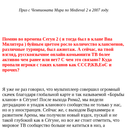
Приз с Чемпионата Мира по Medieval 2 в 2007 году.
Помню во времена Сегун 2 ( я тогда был в клане Виа
Милитера ) буйным цветом росло количество клансменов,
различные турниры, был ажиотаж. А сейчас, на твой
взгляд, русскоязычное онлайн-комьюнити ТВ более
активно чем ранее или нет? С чем это связано? Куда
пропали игроки с таких кланов как СССР,КВ,ЕоС и
прочих?
Я уже не раз говорил, что мультиплеер совершил огромный
скачек благодаря глобальной карте и так называемой «Борьбы
кланов» в Сёгуне! После выхода Рима2, мы видели
деградацию и упадок кланового сообщества не только у нас,
но и у иностранцев. Сейчас же, с выходом Вархаммера и
развитием Арены, мы получили новый вздох, пускай и не
такой глубокий как в Сёгуне, но все же стоит отметить, что
мировое ТВ сообщество больше не катиться в низ, а