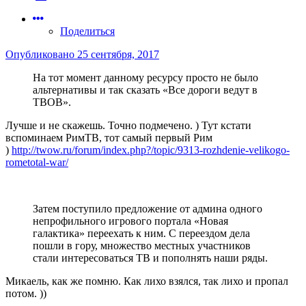
Поделиться
Опубликовано
25 сентября, 2017
На тот момент данному ресурсу просто не было
альтернативы и так сказать «Все дороги ведут в
ТВОВ».
Лучше и не скажешь. Точно подмечено. ) Тут кстати
вспоминаем РимТВ, тот самый первый Рим
)
http://twow.ru/forum/index.php?/topic/9313-rozhdenie-velikogo-
rometotal-war/
Затем поступило предложение от админа одного
непрофильного игрового портала «Новая
галактика» переехать к ним. С переездом дела
пошли в гору, множество местных участников
стали интересоваться ТВ и пополнять наши ряды.
Микаель, как же помню. Как лихо взялся, так лихо и пропал
потом. ))