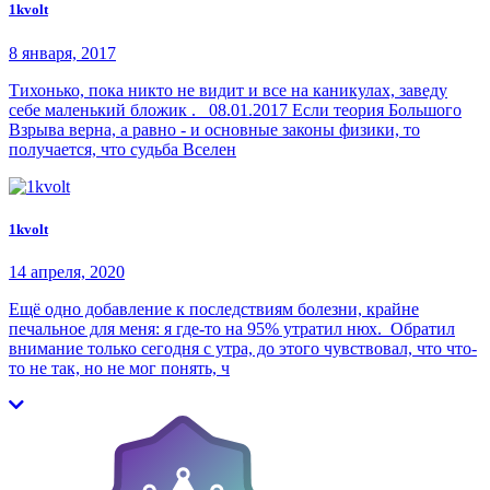
1kvolt
8 января, 2017
Тихонько, пока никто не видит и все на каникулах, заведу
себе маленький бложик . 08.01.2017 Если теория Большого
Взрыва верна, а равно - и основные законы физики, то
получается, что судьба Вселен
1kvolt
14 апреля, 2020
Ещё одно добавление к последствиям болезни, крайне
печальное для меня: я где-то на 95% утратил нюх. Обратил
внимание только сегодня с утра, до этого чувствовал, что что-
то не так, но не мог понять, ч