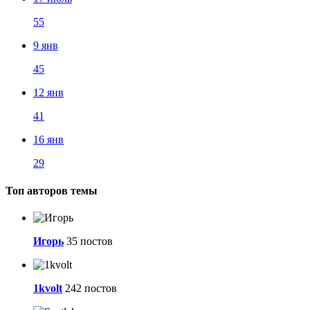
55
9 янв
45
12 янв
41
16 янв
29
Топ авторов темы
Игорь
35 постов
1kvolt
242 постов