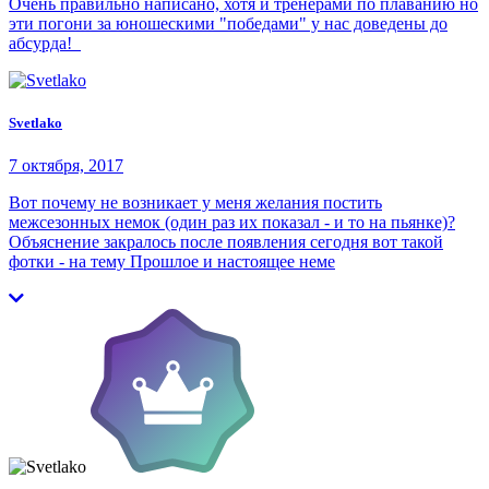
Очень правильно написано, хотя и тренерами по плаванию но
эти погони за юношескими "победами" у нас доведены до
абсурда!
Svetlako
7 октября, 2017
Вот почему не возникает у меня желания постить
межсезонных немок (один раз их показал - и то на пьянке)?
Объяснение закралось после появления сегодня вот такой
фотки - на тему Прошлое и настоящее неме