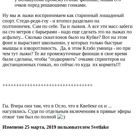
очков перед решаюшими гонками.
Ну мы ж лыжи воспринимаем как старинный лошадиный
спорт. Стеди-реди-гоу - и втопил раздельно на
полтинничек. Сам по себе. Ты и лыжня. А все эти масс-забеги
на сто метров с барьерами - надо еще сделать это на лыжах по
асфальту... Сколько скиатлонов было на Кубке? Вот на этом
фоне и вырастают школьники, у которых только быстрые
мышцы и изворотливость. Да, в этом Клэбо умница - но при
чем тут лыжи? Те же промежуточные финиши в свое время
были сделаны, чтобы "подкормить" очками спринтеров на
дистанционных гонках, но сейчас-то куда их кормить!!!
+++++++++++++++++++++++++++++++++
Гы. Вчера они там, что в Осло, что в Квебеке ох и ...
нагулялись. Судя по отдельным включениям в прямые эфиры
отжиг там был по полной
Изменено
25 марта, 2019
пользователем Svetlako