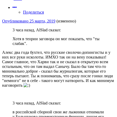
Поделиться
Опубликовано
25 марта, 2019
(изменено)
3 часа назад, AlSlad сказал:
Хотя в теории заговора он мог показать, что "ты
слабак".
Алекс два года бухтел, что русские сволочи-допингисты и у
них все руки исколоты. ИМХО так он на вену показывал!
Самое главное, что Харви так и не сказал в открытую всем
остальным, что он там выдал Санычу. Было бы там что-то
минимально доброе - сказал бы журналюгам, которые его
теперь пытают. Ты ж понимаешь, что сразу после гонки люди
"немного" не в себе - такого могут натворить. И как минимум
наговорить
3 часа назад, AlSlad сказал:
в российской сборной свои же лыжники отнимали
у Большунова промежуточные финиши, лишая его