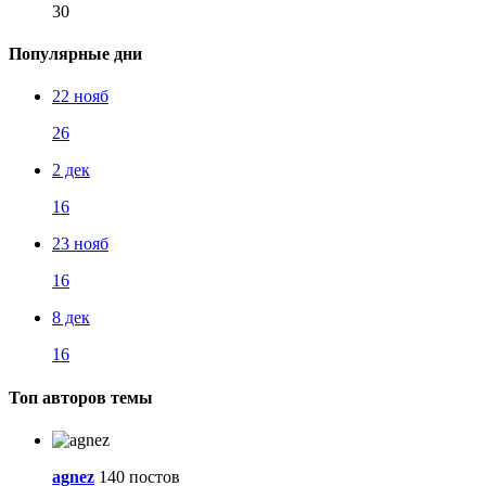
30
Популярные дни
22 нояб
26
2 дек
16
23 нояб
16
8 дек
16
Топ авторов темы
agnez
140 постов