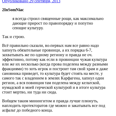
Опубликовано
29 сентября, 2013
2InSomNiac
я всегда строил священные рощи, как максимально
дающие прирост по правопорядку и попутно
сеющие культуру.
Так и строю.
Всё правильно сказали, во-первых нам все равно надо
хапнуть обязательные провинци, а их порядка 6-7,
захватывать же по одному региону и правда не оч.
эффективно, потому как если в провинции чужая культура
или же их несколько (когда прова поделена между разными
фракциями) то хоть игрок и построит там свой храм и даже
сановника приведет, то культура будет стоять на месте, у
самого так с владением в землях Карфагена, хапнул один
регион, а вся повинция там поделена между кельтской,
нумадской и моей герческой культурой и в итоге культура
стоит мертво, ни туда ни сюда.
Вобщем таким минингитом и правда лучше плюнуть,
наплодить протекторатов где можно и закатывать все под
асфальт до победного конца.