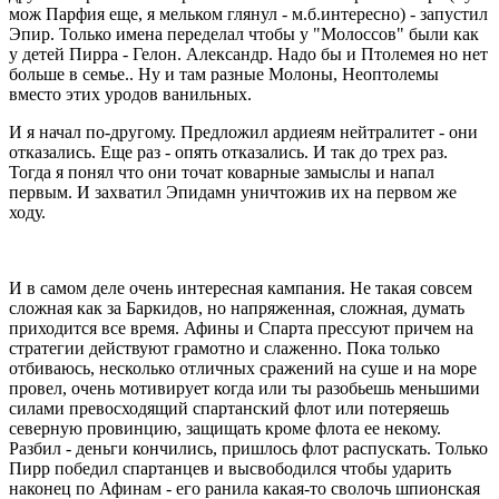
мож Парфия еще, я мельком глянул - м.б.интересно) - запустил
Эпир. Только имена переделал чтобы у "Молоссов" были как
у детей Пирра - Гелон. Александр. Надо бы и Птолемея но нет
больше в семье.. Ну и там разные Молоны, Неоптолемы
вместо этих уродов ванильных.
И я начал по-другому. Предложил ардиеям нейтралитет - они
отказались. Еще раз - опять отказались. И так до трех раз.
Тогда я понял что они точат коварные замыслы и напал
первым. И захватил Эпидамн уничтожив их на первом же
ходу.
И в самом деле очень интересная кампания. Не такая совсем
сложная как за Баркидов, но напряженная, сложная, думать
приходится все время. Афины и Спарта прессуют причем на
стратегии действуют грамотно и слаженно. Пока только
отбиваюсь, несколько отличных сражений на суше и на море
провел, очень мотивирует когда или ты разобьешь меньшими
силами превосходящий спартанский флот или потеряешь
северную провинцию, защищать кроме флота ее некому.
Разбил - деньги кончились, пришлось флот распускать. Только
Пирр победил спартанцев и высвободился чтобы ударить
наконец по Афинам - его ранила какая-то сволочь шпионская