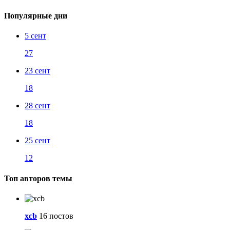
Популярные дни
5 сент
27
23 сент
18
28 сент
18
25 сент
12
Топ авторов темы
xcb
16 постов