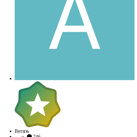
Витязь
746