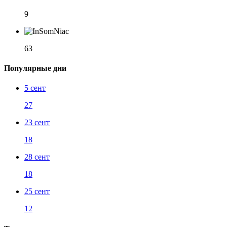
9
63
Популярные дни
5 сент
27
23 сент
18
28 сент
18
25 сент
12