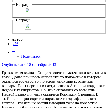
Награды:
Награды:
Автор
#76
Поделиться
Опубликовано
18 сентября, 2013
Гражданская война в Эпире закончена, мятежники втоптаны в
грязь. Долго пришлось исправлять то положение в котором
оказалось государство, по всюду на окраинах осмелели
варвары, Понт перешел в наступление в Азии при поддержке
недобитых киприотов. Но Эпир справился со всем этим.
Первой целью для удара оказалась Корсика и Сардиния. В
этой провинции окрепли пиратские гнезда африканских
гетулов. Эти черные бестии наводили ужас на побережье
Италии и всё тирренское море. Каралис оказался на редкость