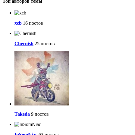
Топ авторов темы
xcb
16 постов
Chernish
25 постов
Takeda
9 постов
InSomNiac
63 постов