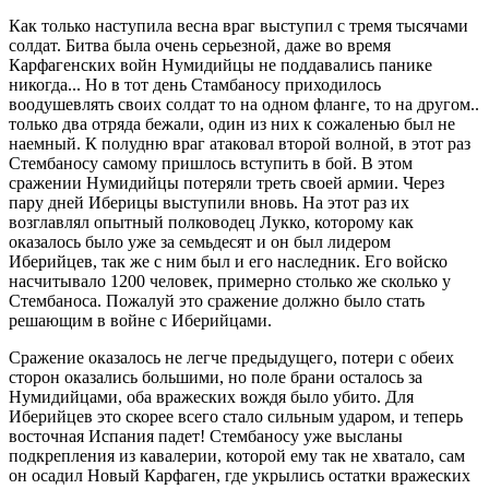
Как только наступила весна враг выступил с тремя тысячами
солдат. Битва была очень серьезной, даже во время
Карфагенских войн Нумидийцы не поддавались панике
никогда... Но в тот день Стамбаносу приходилось
воодушевлять своих солдат то на одном фланге, то на другом..
только два отряда бежали, один из них к сожаленью был не
наемный. К полудню враг атаковал второй волной, в этот раз
Стембаносу самому пришлось вступить в бой. В этом
сражении Нумидийцы потеряли треть своей армии. Через
пару дней Иберицы выступили вновь. На этот раз их
возглавлял опытный полководец Лукко, которому как
оказалось было уже за семьдесят и он был лидером
Иберийцев, так же с ним был и его наследник. Его войско
насчитывало 1200 человек, примерно столько же сколько у
Стембаноса. Пожалуй это сражение должно было стать
решающим в войне с Иберийцами.
Сражение оказалось не легче предыдущего, потери с обеих
сторон оказались большими, но поле брани осталось за
Нумидийцами, оба вражеских вождя было убито. Для
Иберийцев это скорее всего стало сильным ударом, и теперь
восточная Испания падет! Стембаносу уже высланы
подкрепления из кавалерии, которой ему так не хватало, сам
он осадил Новый Карфаген, где укрылись остатки вражеских