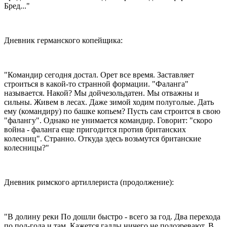
Бред..."
Дневник германского копейщика:
"Командир сегодня достал. Орет все время. Заставляет
строиться в какой-то странной формации. "Фаланга"
называется. Накой? Мы дойчезольдатен. Мы отважны и
сильны. Живем в лесах. Даже зимой ходим полуголые. Дать
ему (командиру) по башке копьем? Пусть сам строится в свою
"фалангу". Однако не унимается командир. Говорит: "скоро
война - фаланга еще пригодится против британских
колесниц". Странно. Откуда здесь возьмутся британские
колесницы?"
Дневник римского артиллериста (продолжение):
"В долину реки По дошли быстро - всего за год. Два перехода
по пол-года и там. Кажется галлы ничего не подозревают. В