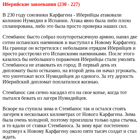
Иберийские завоевания (230 - 227)
В 230 году союзники Карфагена - Иберийцы атаковали
колонию Нумидии в Испании. Атака явно была либо плохо
спланирована, либо это была просто проверка наших сил.
Стембанос бысто собрал полуторотысячную армию, нанял две
сотни испанских наемников и выступил к Новому Карфагену.
На границе он встретился с небольшим отрядом Иберийцев и
просто расстрелял его Испанскими наемниками. После этого
казалось бы небольшого поражения Иберийцы стали умолять
Стембаноса не атаковать их город. В первый день их
дипломату было остказано, на второй день он начал угрожать,
что уничтожат всех Нумидийцев до единого. За эту дерзость
Иберийский дипломат поплатилося жизнью.
Стембанос сам сично насадил его на свое копье, когда тот
пытался бежать из лагеря Нумидийцев.
Вскоре на ступила зима и Стембанос так и остался стоять
лагерем в нескольких километрах от Нового Карфагена. Зима
была очень холодной, поэтому произлшла только одна стычка,
и то вдали от ставки Стембаноса. За зиму враг постепенно
подтянул к Новому Карфагену около пяти тысяч солдат и стал
ждать.