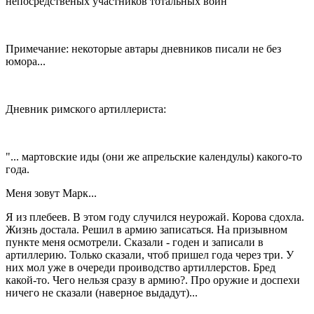
непосредственых участников тотальных войн
Примечание: некоторые автары дневников писали не без
юмора...
Дневник римского артиллериста:
"... мартовские иды (они же апрельские календулы) какого-то
года.
Меня зовут Марк...
Я из плебеев. В этом году случился неурожай. Корова сдохла.
Жизнь достала. Решил в армию записаться. На призывном
пункте меня осмотрели. Сказали - годен и записали в
артиллерию. Только сказали, чтоб пришел года через три. У
них мол уже в очереди проиводство артиллерстов. Бред
какой-то. Чего нельзя сразу в армию?. Про оружие и доспехи
ничего не сказали (наверное выдадут)...