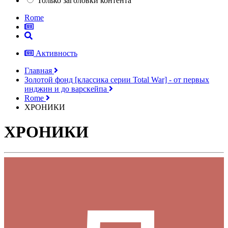
Только заголовки контента
Rome
Активность
Главная
Золотой фонд [классика серии Total War] - от первых
инджин и до варскейпа
Rome
ХРОНИКИ
ХРОНИКИ