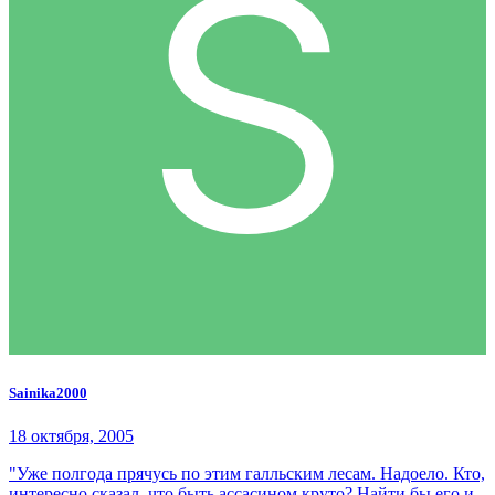
Sainika2000
18 октября, 2005
"Уже полгода прячусь по этим галльским лесам. Надоело. Кто,
интересно сказал, что быть ассасином круто? Найти бы его и