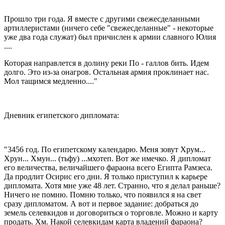
Прошло три года. Я вместе с другими свежесделанными
артиллеристами (ничего себе "свежесделанные" - некоторые
уже два года служат) был причислен к армии славного Юлия
....
Которая направлется в долину реки По - галлов бить. Идем
долго. Это из-за онагров. Остальная армия проклинает нас.
Мол тащимся медленно...."
Дневник египетского дипломата:
"3456 год. По египетскому календарю. Меня зовут Хрум...
Хрун... Хмун... (тьфу) ...мхотеп. Вот же имечко. Я дипломат
его величества, величайшего фараона всего Египта Рамзеса.
Да продлит Осирис его дни. Я только приступил к карьере
дипломата. Хотя мне уже 48 лет. Странно, что я делал раньше?
Ничего не помню. Помню только, что появился я на свет
сразу дипломатом. А вот и первое задание: добраться до
земель селевкидов и договориться о торговле. Можно и карту
продать. Хм. Накой селевкидам карта владений фараона?