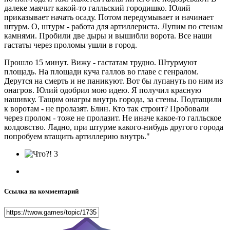
далеке маячит какой-то галльский городишко. Юлий
приказывает начать осаду. Потом передумывает и начинает
штурм. О, штурм - работа для артиллериста. Лупим по стенам
камнями. Пробили две дыры и вышибли ворота. Все наши
гастаты через проломы ушли в город.
Прошло 15 минут. Вижу - гастатам трудно. Штурмуют
площадь. На площади куча галлов во главе с генралом.
Дерутся на смерть и не паникуют. Вот бы лупануть по ним из
онагров. Юлий одобрил мою идею. Я получил красную
нашивку. Тащим онагры внутрь города, за стены. Подтащили
к воротам - не пролазят. Блин. Кто так строит? Пробовали
через пролом - тоже не пролазит. Не иначе какое-то галльское
колдовство. Ладно, при штурме какого-нибудь другого города
попробуем втащить артиллерию внутрь."
3
Ссылка на комментарий