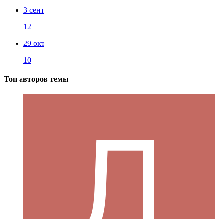
3 сент
12
29 окт
10
Топ авторов темы