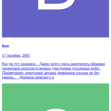
Bestt
17 октября, 2005
Раз уж тут хроники... Давно хотел здесь напечатать обрывки
дневников непосредственых участников тотальных войн
Примечание: некоторые автары дневников писали не без
юмора... Дневник римского а