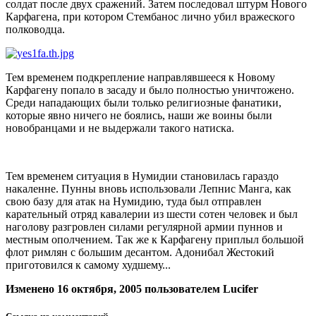
солдат после двух сражений. Затем последовал штурм Нового
Карфагена, при котором Стембанос лично убил вражеского
полководца.
Тем временем подкрепление направлявшееся к Новому
Карфагену попало в засаду и было полностью уничтожено.
Среди нападающих были только религиозные фанатики,
которые явно ничего не боялись, наши же воины были
новобранцами и не выдержали такого натиска.
Тем временем ситуация в Нумидии становилась гараздо
накаленне. Пунны вновь использовали Лепнис Манга, как
свою базу для атак на Нумидию, туда был отправлен
карательный отряд кавалерии из шести сотен человек и был
наголову разгровлен силами регулярной армии пуннов и
местным ополчением. Так же к Карфагену приплыл большой
флот римлян с большим десантом. Адонибал Жестокий
приготовился к самому худшему...
Изменено
16 октября, 2005
пользователем Lucifer