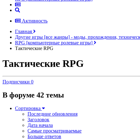
Активность
Главная
Другие игры [все жанры] - моды, прохождения, техничес
RPG [компьютерные ролевые игры]
Тактические RPG
Тактические RPG
Подписчики
0
В форуме 42 темы
Сортировка
Последние обновления
Заголовок
Дата начала
Самые просматриваемые
Больше ответов