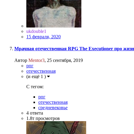
ukdouble1
15 февраля, 2020
Мрачная отечественная RPG The Executioner про жизн
Автор
Mentor3
,
25 сентября, 2019
рпг
отечественная
(и ещё 1 )
C тегом:
рпг
отечественная
средневековье
4
ответа
1.8т
просмотров