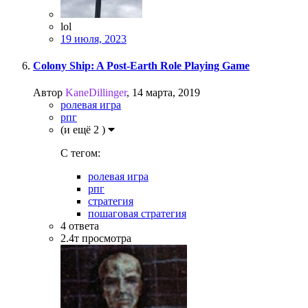
lol
19 июля, 2023
Colony Ship: A Post-Earth Role Playing Game
Автор
KaneDillinger
,
14 марта, 2019
ролевая игра
рпг
(и ещё 2 )
C тегом:
ролевая игра
рпг
стратегия
пошаговая стратегия
4
ответа
2.4т
просмотра