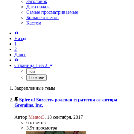
Заголовок
Дата начала
Самые просматриваемые
Больше ответов
Кастом
Назад
1
2
Далее
Страница 1 из 2
Закрепленные темы
Spire of Sorcery- ролевая стратегия от автора
Gremlins, Inc.
Автор
Mentor3
,
18 сентября, 2017
6
ответов
3.9т
просмотра