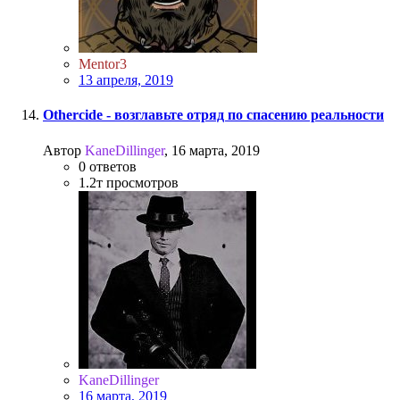
Mentor3
13 апреля, 2019
Othercide - возглавьте отряд по спасению реальности
Автор
KaneDillinger
,
16 марта, 2019
0
ответов
1.2т
просмотров
KaneDillinger
16 марта, 2019