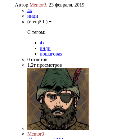
Автор
Mentor3
,
23 февраля, 2019
4х
инди
(и ещё 1 )
C тегом:
4х
инди
пошаговая
0
ответов
1.2т
просмотров
Mentor3