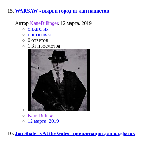
WARSAW - вырви город из лап нацистов
Автор
KaneDillinger
,
12 марта, 2019
стратегия
пошаговая
0
ответов
1.3т
просмотра
KaneDillinger
12 марта, 2019
Jon Shafer's At the Gates - цивилизация для олдфагов