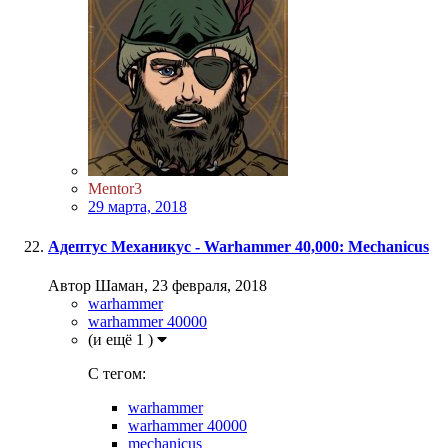
Mentor3
29 марта, 2018
Адептус Механикус - Warhammer 40,000: Mechanicus
Автор Шаман,
23 февраля, 2018
warhammer
warhammer 40000
(и ещё 1 )
C тегом:
warhammer
warhammer 40000
mechanicus