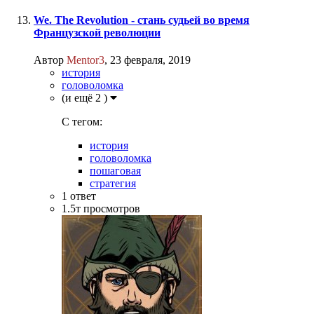
We. The Revolution - cтань судьей во время
Французской революции
Автор
Mentor3
,
23 февраля, 2019
история
головоломка
(и ещё 2 )
C тегом:
история
головоломка
пошаговая
стратегия
1
ответ
1.5т
просмотров