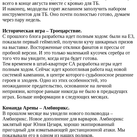
всего в конце августа вместе с кровью для ТБ.
И наконец, мододелы горят желанием заполучить набором
инструментов для ТБ. Оно почти полностью готово, думаем
через пару недель.
Историческая игра – Троецарствие.
С прошлого блога разработка идет полным ходом: были на Е3,
показали первый геймплей, получили кучу шикарных призов
на выставке. Восторженные отклики фанатов и прессы от
пробной версии. И это только маленький кусочек серебра от
того что вы увидите, когда игра будет готова.
Тем временем в штаб-квартире СА разработка игры идет
полным ходом. Сейчас идет кропотливая работа над новой
системой кампании, в центре которого судьбоносное решение
героев и злодеев. Одно из этих особенностей, это
неожиданное предательство, основанное на личной
неприязни, которое раньше никогда не было в предыдущих
играх. Больше информации в следующих месяцах.
Команда Арены – Амбиорикс.
В прошлом месяце вы увидели нового полководца –
Амбиорикс. Новое дополнение для варваров. Амбиорикс
заклятый враг Юлия Цезаря, хорошо экипированный
пригодный для изматывающей дистанционной атаки. Мы
показывали его в одном из наших роликов.