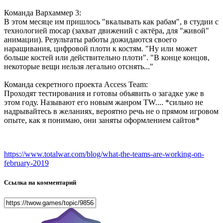
Команда Вархаммер 3:
В этом месяце им пришлось "вкалывать как рабам", в студии с
технологией mocap (захват движений с актёра, для "живой"
анимации). Результаты работы дожидаются своего
наращивания, цифровой плоти к костям. "Ну или может
больше костей или действительно плоти". "В конце концов,
некоторые вещи нельзя легально отснять..."
Команда секретного проекта Access Team:
Проходят тестирования и готовы объявить о загадке уже в
этом году. Называют его новым жанром TW.... *сильно не
надрывайтесь в желаниях, вероятно речь не о прямом игровом
опыте, как я понимаю, они заняты оформлением сайтов*
https://www.totalwar.com/blog/what-the-teams-are-working-on-
february-2019
Ссылка на комментарий