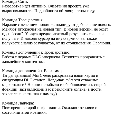
Команда Саги:
Разработка идёт активно. Очертания проекта уже
вырисовываются. Подробности объявят, в этом году.
Команда Троецарствия:
Наравне с лечением поломок, планируют добавление нового.
Меняют авторасчёт на новый тип. В новой версии, не будет
идеи "если". Увидев предполагаемый результат - его вы и
получите. И наводя курсор на иную армию, вы также
получаете анализ результатов, от их столкновения. Эволюшн.
Команда дополнений к Троецарствию:
Работа с первым DLC завершена. Готовятся продолжить с
дальнейшим контентом.
Команда дополнений к Вархаммер:
Ты-ды-дыыыщь! Мы Смело раскрываем наши карты и
следующим DLC станет...Лорд-пак. *Ах эти отважные
маркетологи* Но они не забыли и об обновлении к старой
фракции, заставляющей вас преклонить колена (в посте,
закреплена картинка к намёку).
Команда Ланчера:
Повторение старой информации. Ожидают отзывов о
состоянии этой новинки.