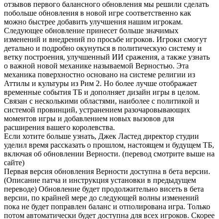
отзывов первого балансного обновления мы решили сделать
побольше обновления в новой игре соответственно как
можно быстрее добавить улучшения нашим игрокам.
Следующее обновление принесет больше значимых
изменений и внедрений по просьбе игроков. Игроки смогут
детально и подробно окунуться в политическую систему и
ветку построения, улучшенный ИИ сражения, а также узнать
о важной новой механике называемой Верностью. Эта
механика поверхностно основано на системе религии из
Аттилы и культуры из Рим 2. Но более лучше отображает
временные события ТБ и дополняет дизайн игры в целом.
Связан с несколькими областями, наиболее с политикой и
системой провинций, устранением разочаровывающих
моментов игры и добавлением новых вызовов для
расширения вашего королевства.
Если хотите больше узнать, Джек Ластед директор студии
уделил время рассказать о прошлом, настоящем и будущем ТБ,
включая об обновлении Верности. (перевод смотрите выше на
сайте)
Первая версия обновления Верности доступна в бета версии.
(Описание патча и инструкция установки в предыдущем
переводе) Обновление будет продолжительно висеть в бета
версии, по крайней мере до следующей волны изменений
пока не будет поправлен баланс и отполирована игра. Только
потом автоматически будет доступна для всех игроков. Скорее