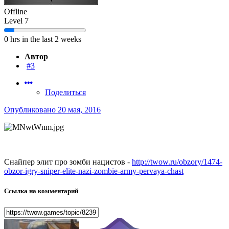
Offline
Level 7
0 hrs in the last 2 weeks
Автор
#3
Поделиться
Опубликовано
20 мая, 2016
Снайпер элит про зомби нацистов -
http://twow.ru/obzory/1474-
obzor-igry-sniper-elite-nazi-zombie-army-pervaya-chast
Ссылка на комментарий