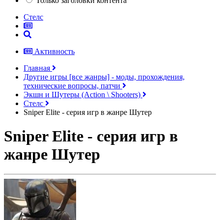
Только заголовки контента
Стелс
Активность
Главная
Другие игры [все жанры] - моды, прохождения,
технические вопросы, патчи
Экшн и Шутеры (Action \ Shooters)
Стелс
Sniper Elite - серия игр в жанре Шутер
Sniper Elite - серия игр в
жанре Шутер