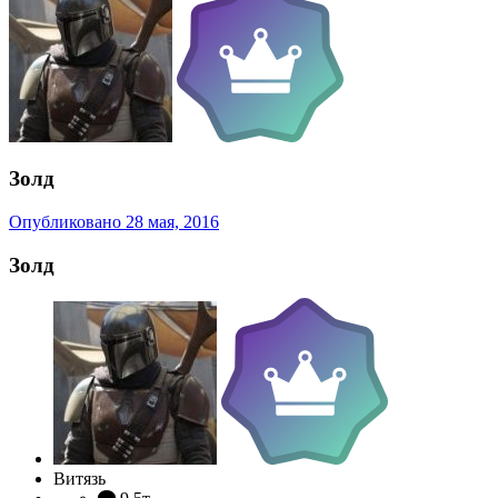
Золд
Опубликовано
28 мая, 2016
Золд
Витязь