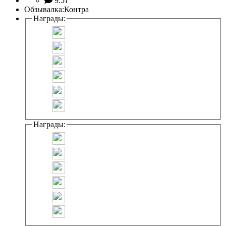
9.5т
Обзывалка:
Контра
Награды:
Награды: