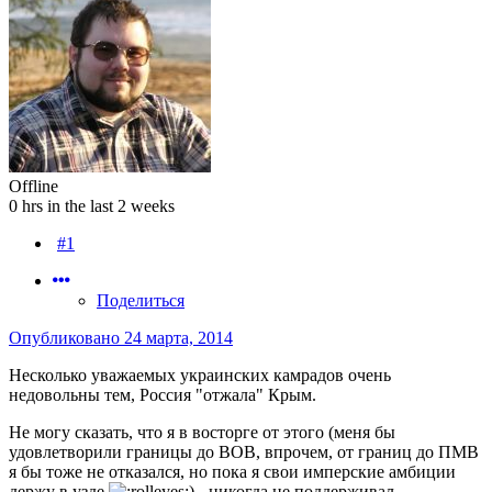
Offline
0 hrs in the last 2 weeks
#1
Поделиться
Опубликовано
24 марта, 2014
Несколько уважаемых украинских камрадов очень
недовольны тем, Россия "отжала" Крым.
Не могу сказать, что я в восторге от этого (меня бы
удовлетворили границы до ВОВ, впрочем, от границ до ПМВ
я бы тоже не отказался, но пока я свои имперские амбиции
держу в узде
) - никогда не поддерживал