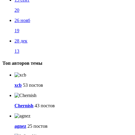
20
26 нояб
19
28 дек
13
Топ авторов темы
xcb
53 постов
Chernish
43 постов
agnez
25 постов