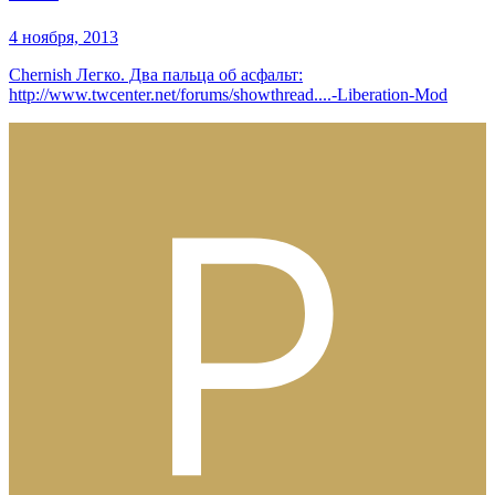
4 ноября, 2013
Chernish Легко. Два пальца об асфальт:
http://www.twcenter.net/forums/showthread....-Liberation-Mod