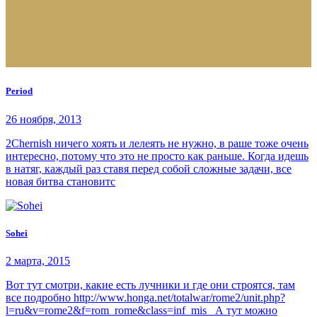
Period
26 ноября, 2013
2Chernish ничего хоять и лелеять не нужно, в раше тоже очень
интересно, потому что это не просто как раньше. Когда идешь
в натяг, каждый раз ставя перед собой сложные задачи, все
новая битва становитс
Sohei
2 марта, 2015
Вот тут смотри, какие есть лучники и где они строятся, там
все подробно http://www.honga.net/totalwar/rome2/unit.php?
l=ru&v=rome2&f=rom_rome&class=inf_mis А тут можно