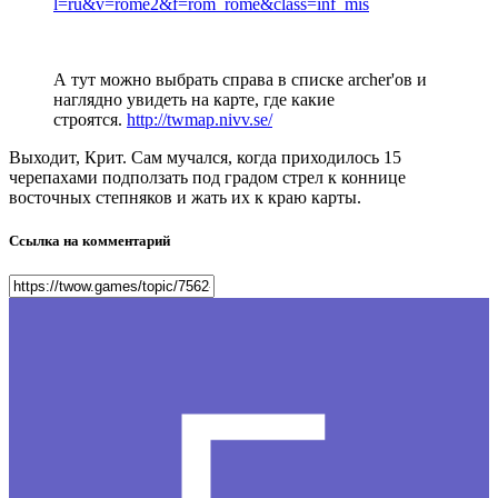
l=ru&v=rome2&f=rom_rome&class=inf_mis
А тут можно выбрать справа в списке archer'ов и
наглядно увидеть на карте, где какие
строятся.
http://twmap.nivv.se/
Выходит, Крит. Сам мучался, когда приходилось 15
черепахами подползать под градом стрел к коннице
восточных степняков и жать их к краю карты.
Ссылка на комментарий