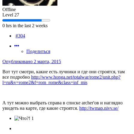
Offline
Level 27
0 hrs in the last 2 weeks
#304
Поделиться
Опубликовано
2 марта, 2015
Вот тут смотри, какие есть лучники и где они строятся, там
все подробно
http://www.honga.net/totalwar/rome2/unit.php?
l=ru&v=rome2&f=rom_rome&class=inf_mis
А тут можно выбрать справа в списке archer'ов и наглядно
увидеть на карте, где какие строятся.
http://twmap.nivv.se/
1