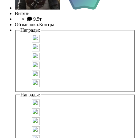
Витязь
9.5т
Обзывалка:
Контра
Награды:
Награды: