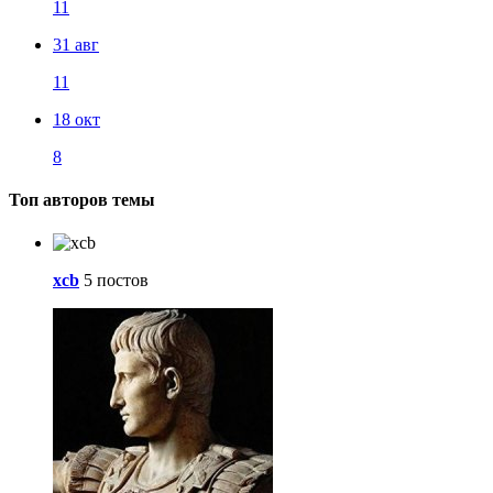
11
31 авг
11
18 окт
8
Топ авторов темы
xcb
5 постов