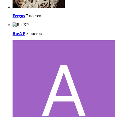
Fergus
7 постов
RusXP
3 постов