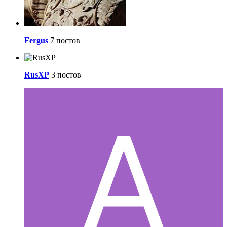
Fergus
7 постов
RusXP
3 постов