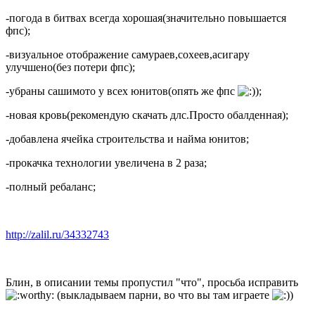
-погода в битвах всегда хорошая(значительно повышается
фпс);
-визуальное отображение самураев,сохеев,асигару
улучшено(без потери фпс);
-убраны сашимото у всех юнитов(опять же фпс
);
-новая кровь(рекомендую скачать длс.Просто обалденная);
-добавлена ячейка строительства и найма юнитов;
-прокачка технологии увеличена в 2 раза;
-полный ребаланс;
http://zalil.ru/34332743
Блин, в описании темы пропустил "что", просьба исправить
(выкладываем парни, во что вы там играете
)