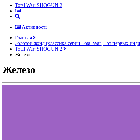
Total War: SHOGUN 2
Активность
Главная
Золотой фонд [классика серии Total War] - от первых ин
Total War: SHOGUN 2
Железо
Железо