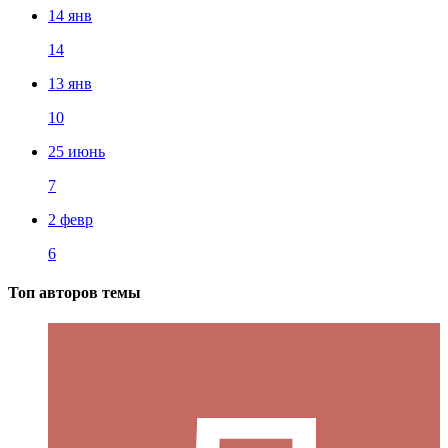
14 янв
14
13 янв
10
25 июнь
7
2 февр
6
Топ авторов темы