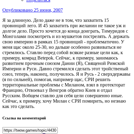
Опубликовано
25 июня, 2007
Я за длинную. Дело даже не в том, что захватить 15
провинций лего. И 45 захватить при желании не такое уж и
долгое дело. Просто хочется до конца доиграть, Тимуридов с
Монголами посмотреть и из мушкетов пострелять. А держать
свою империю в рамках 15 провинций - проблематично. У
меня щас около 25-30, но дальше особенно развиваться не
стремлюсь. Ставлю перед собой всякие разные цели как, к
примеру, комрад Betepok. Сейчас, к примеру, занимаюсь
развитием прочным союзом Дании (Я), Священой Римской
Империи и Руси. Давно стремился сделать этот тройственый
союз, теперь, наконец, получилось. Я и Русь - 2 сверхдержавы
(я по сильней), помогая, например щас, СРИ решить
территориальные проблемы с Миланом, взял в протекторат
Францию, Отвоевал у Венгров обратно Киев и отдал
Русским. Вобщем ставлю для себя цели совершенно иные.
Сейчас, к примеру, хочу Милан с СРИ помирить, но незнаю
как это сделать.
Ссылка на комментарий